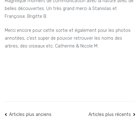
Magnifique moment de communication avec la nature avec de
belles découvertes. Un très grand merci à Stanislas et
Françoise. Brigitte B.
Merci encore pour cette sortie et également pour les photos
annotées, c’est super de pouvoir retrouver les noms des
arbres, des oiseaux etc. Catherine & Nicole M.
Navigation
Articles plus anciens
Articles plus récents
des