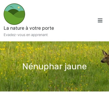
Aller
au
contenu
La nature à votre porte
Evadez-vous en apprenant
Nénuphar jaune