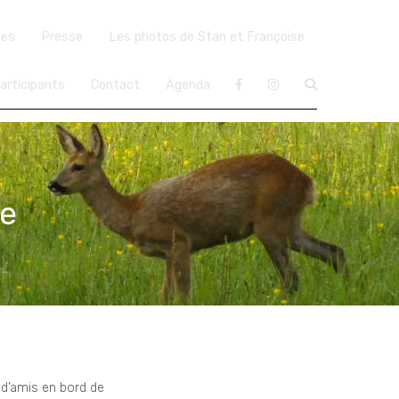
ées
Presse
Les photos de Stan et Françoise
articipants
Contact
Agenda
ce
 d’amis en bord de