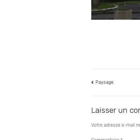
Navigation
Paysage
de
l’article
Laisser un c
Votre adresse e-mail ne