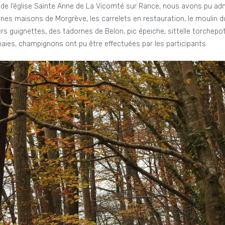
de l’église Sainte Anne de La Vicomté sur Rance, nous avons pu adm
nnes maisons de Morgrève, les carrelets en restauration, le moulin
rs guignettes, des tadornes de Belon, pic épeiche, sittelle torchepo
baies, champignons ont pu être effectuées par les participants.