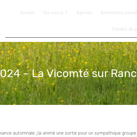
Accueil
Qui suis je ?
Agenda
Animations pass
Paroles de p
024 – La Vicomté sur Ran
biance automnale, j’ai animé une sortie pour un sympathique groupe