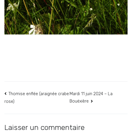
Navigation
Thomise enflée (araignée crabe
Mardi 11 juin 2024 – La
Bouëxière
rose)
de
l’article
Laisser un commentaire