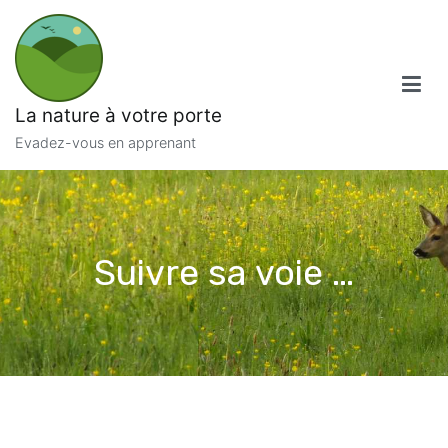
Aller
au
contenu
La nature à votre porte
Evadez-vous en apprenant
Suivre sa voie …