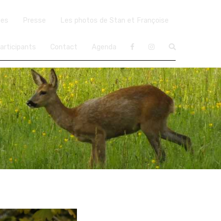
ées
Presse
Les photos de Stan et Françoise
articipants
Contact
Agenda