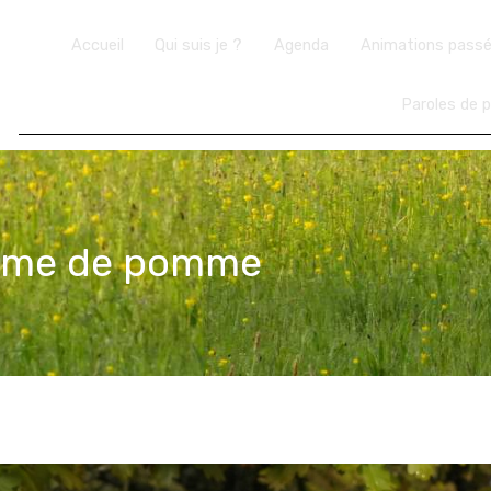
Accueil
Qui suis je ?
Agenda
Animations pass
Paroles de p
orme de pomme