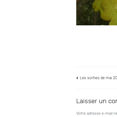
Navigation
Les sorties de mai 2
de
l’article
Laisser un c
Votre adresse e-mail ne