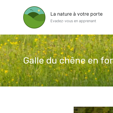
Aller
au
La nature à votre porte
contenu
Evadez-vous en apprenant
Galle du chêne en f