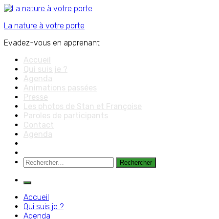
Aller
au
La nature à votre porte
contenu
Evadez-vous en apprenant
Accueil
Qui suis je ?
Agenda
Animations passées
Presse
Les photos de Stan et Françoise
Paroles de participants
Contact
Agenda
Rechercher :
Accueil
Qui suis je ?
Agenda