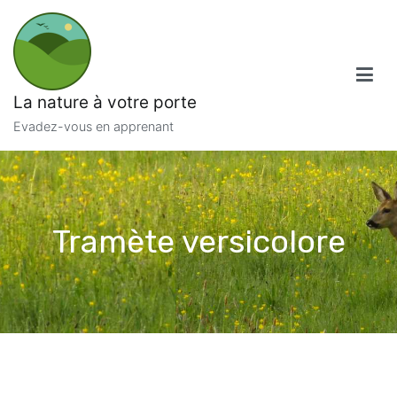
Aller
au
contenu
La nature à votre porte
Evadez-vous en apprenant
Tramète versicolore