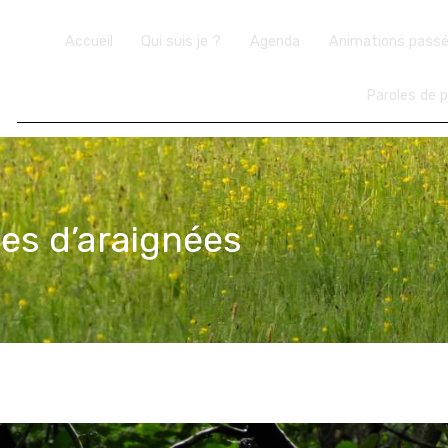
Accueil
Qui suis je ?
Agenda
Animations pass
Paroles de p
les d’araignées