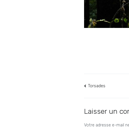
Navigation
Torsades
de
l’article
Laisser un c
Votre adresse e-mail ne