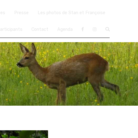
ées
Presse
Les photos de Stan et Françoise
articipants
Contact
Agenda