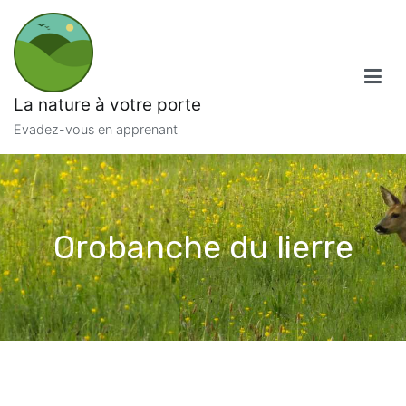
Aller
au
contenu
La nature à votre porte
Evadez-vous en apprenant
Orobanche du lierre