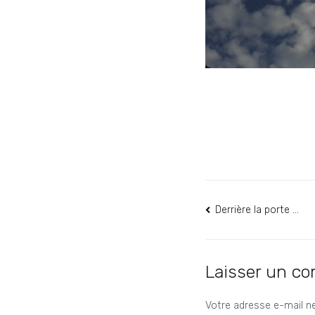
Navigation
Derrière la porte …
de
l’article
Laisser un c
Votre adresse e-mail ne