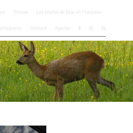
ées
Presse
Les photos de Stan et Françoise
articipants
Contact
Agenda