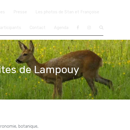
ées
Presse
Les photos de Stan et Françoise
articipants
Contact
Agenda
hites de Lampouy
stronomie, botanique,