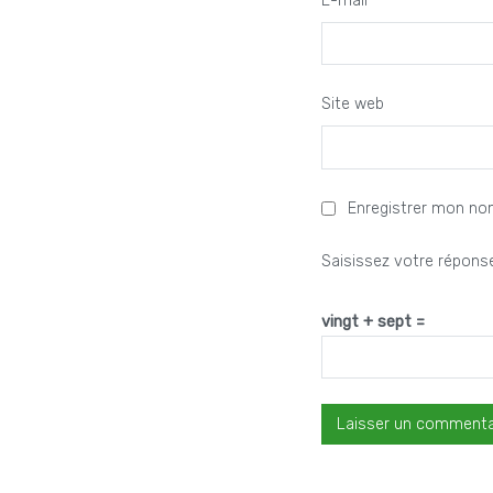
E-mail
*
Site web
Enregistrer mon no
Saisissez votre réponse
vingt + sept =