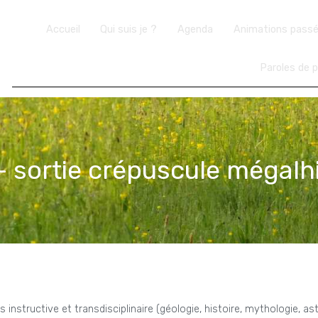
Accueil
Qui suis je ?
Agenda
Animations pass
Paroles de p
– sortie crépuscule mégal
 instructive et transdisciplinaire (géologie, histoire, mythologie, a