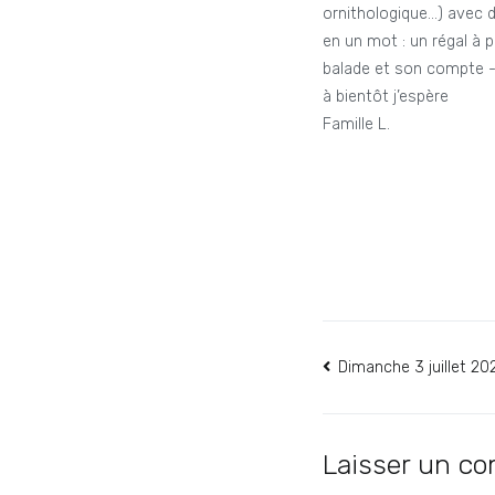
ornithologique…) avec d
en un mot : un régal à 
balade et son compte -
à bientôt j’espère
Famille L.
Navigation
Dimanche 3 juillet 2
de
l’article
Laisser un c