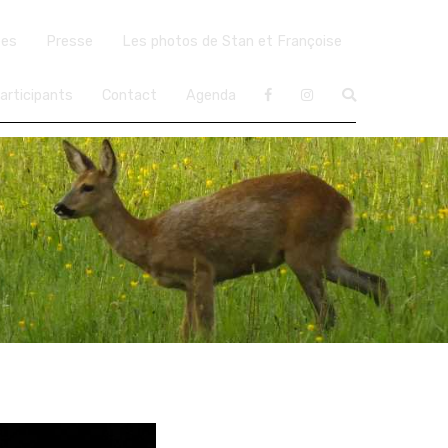
ées
Presse
Les photos de Stan et Françoise
articipants
Contact
Agenda