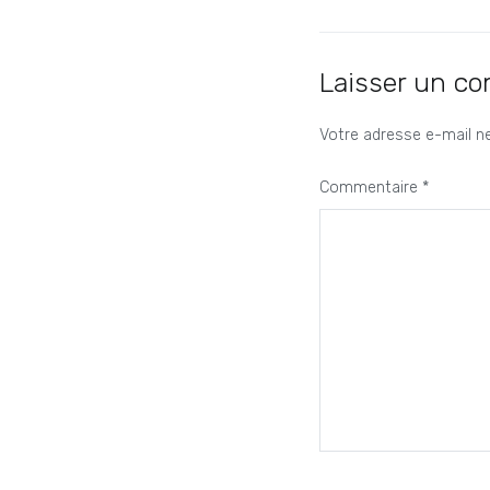
de
l’article
Laisser un c
Votre adresse e-mail ne
Commentaire
*