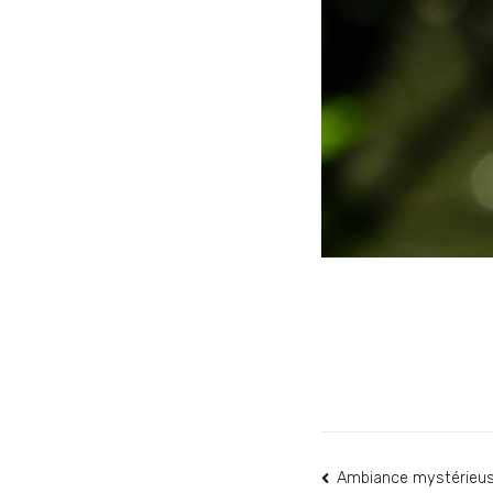
Navigation
Ambiance mystérieu