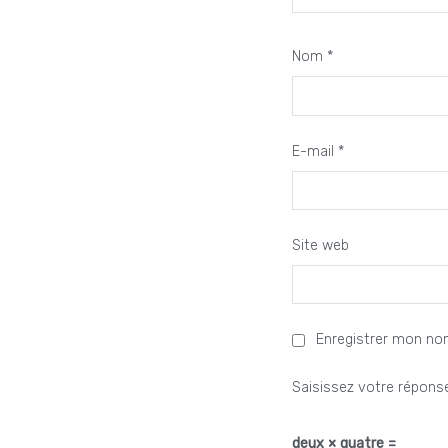
Nom
*
E-mail
*
Site web
Enregistrer mon no
Saisissez votre réponse
deux × quatre =