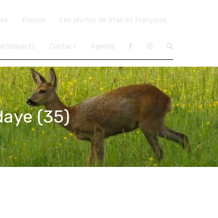
ées
Presse
Les photos de Stan et Françoise
articipants
Contact
Agenda
daye (35)