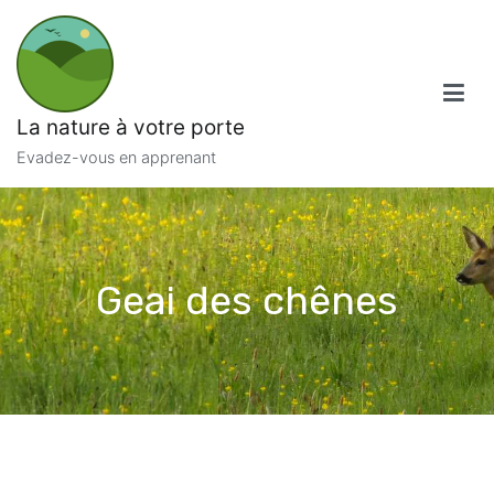
Aller
au
contenu
La nature à votre porte
Evadez-vous en apprenant
Geai des chênes